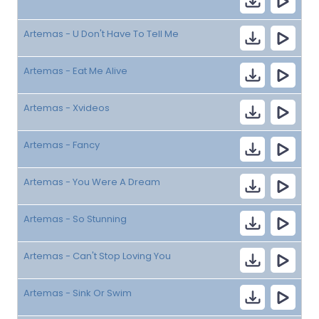
Artemas - U Don't Have To Tell Me
Artemas - Eat Me Alive
Artemas - Xvideos
Artemas - Fancy
Artemas - You Were A Dream
Artemas - So Stunning
Artemas - Can't Stop Loving You
Artemas - Sink Or Swim