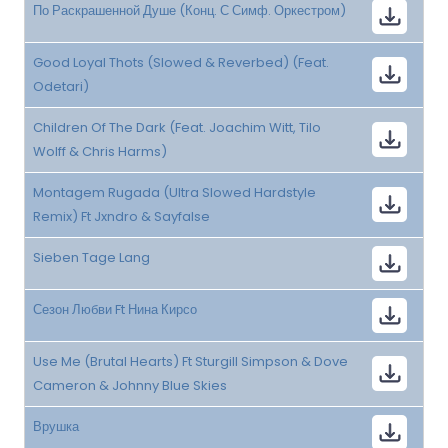
По Раскрашенной Душе (Конц. С Симф. Оркестром)
Good Loyal Thots (Slowed & Reverbed) (Feat.
Odetari)
Children Of The Dark (Feat. Joachim Witt, Tilo
Wolff & Chris Harms)
Montagem Rugada (Ultra Slowed Hardstyle
Remix) Ft Jxndro & Sayfalse
Sieben Tage Lang
Сезон Любви Ft Нина Кирсо
Use Me (Brutal Hearts) Ft Sturgill Simpson & Dove
Cameron & Johnny Blue Skies
Врушка