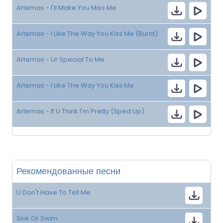
Artemas - I'll Make You Miss Me
Artemas - I Like The Way You Kiss Me (Burnt)
Artemas - Ur Special To Me
Artemas - I Like The Way You Kiss Me
Artemas - If U Think I'm Pretty (Sped Up)
Рекомендованные песни
U Don't Have To Tell Me
Sink Or Swim