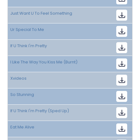
Just Want U To Feel Something
Ur Special To Me
If U Think I'm Pretty
I Like The Way You Kiss Me (Burnt)
Xvideos
So Stunning
If U Think I'm Pretty (Sped Up)
Eat Me Alive